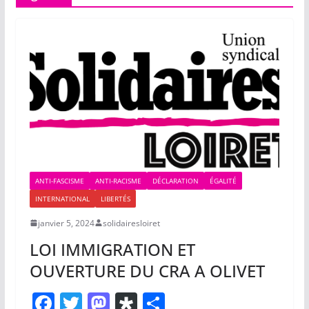
ANTI-FASCISME
ANTI-RACISME
DÉCLARATION
ÉGALITÉ
INTERNATIONAL
LIBERTÉS
janvier 5, 2024
solidairesloiret
LOI IMMIGRATION ET
OUVERTURE DU CRA A OLIVET
F
T
M
Di
P