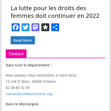
La lutte pour les droits des
femmes doit continuer en 2022
F
T
M
Di
P
a
w
a
a
ar
c
itt
st
s
ta
Read More
e
er
o
p
g
Contact
b
d
or
er
o
o
a
Dans tout le département :
o
n
Vous pouvez nous rencontrer à notre local :
k
t
12 cité S
Marc, 45000 Orléans
02 38 83 72 39
contact@solidairesloiret.org
Dans le Montargois :