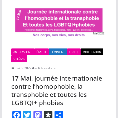
o
o
a
o
n
k
ANTI-FASCISME
ÉGALITÉ
FÉMINISME
LGBTQI
MOBILISATION
ORLÉANS
mai 5, 2022
solidairesloiret
17 Mai, journée internationale
contre l’homophobie, la
transphobie et toutes les
LGBTQI+ phobies
F
T
M
Di
P