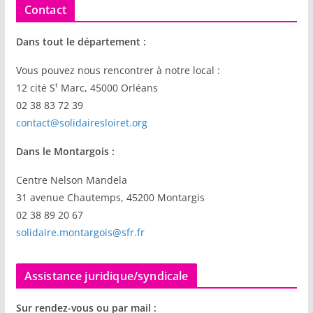
o
o
a
Contact
o
n
Dans tout le département :
k
Vous pouvez nous rencontrer à notre local :
t
12 cité S
Marc, 45000 Orléans
02 38 83 72 39
contact@solidairesloiret.org
Dans le Montargois :
Centre Nelson Mandela
31 avenue Chautemps, 45200 Montargis
02 38 89 20 67
solidaire.montargois@sfr.fr
Assistance juridique/syndicale
Sur rendez-vous ou par mail :