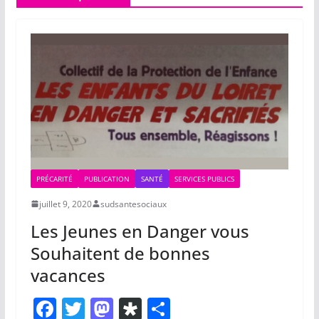
PRÉCARITÉ
PUBLICATION
SANTÉ
SERVICES PUBLICS
juillet 9, 2020
sudsantesociaux
Les Jeunes en Danger vous
Souhaitent de bonnes
vacances
F
T
M
Di
P