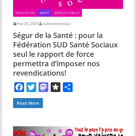
PUBLICATION
SANTÉ
SERVICES PUBLICS
mai 25, 2020
sudsantesociaux
Ségur de la Santé : pour la
Fédération SUD Santé Sociaux
seul le rapport de force
permettra d’imposer nos
revendications!
F
T
M
Di
P
a
w
a
a
ar
c
itt
st
s
ta
Read More
e
er
o
p
g
b
d
or
er
o
o
a