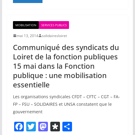
c
itt
st
s
ta
e
er
o
p
g
b
d
or
er
MOBILISATION
SERVICES PUBLICS
o
o
a
mai 13, 2014
solidairesloiret
o
n
Communiqué des syndicats du
k
Loiret de la fonction publiques
15 mai dans la Fonction
publique : une mobilisation
essentielle
Les organisations syndicales CFDT – CFTC – CGT – FA-
FP – FSU – SOLIDAIRES et UNSA constatent que le
gouvernement
F
T
M
Di
P