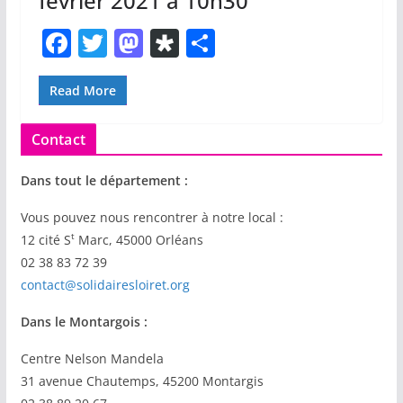
février 2021 à 10h30
F
T
M
Di
P
a
w
a
a
ar
c
itt
st
s
ta
Read More
e
er
o
p
g
Contact
b
d
or
er
o
o
a
Dans tout le département :
o
n
Vous pouvez nous rencontrer à notre local :
k
t
12 cité S
Marc, 45000 Orléans
02 38 83 72 39
contact@solidairesloiret.org
Dans le Montargois :
Centre Nelson Mandela
31 avenue Chautemps, 45200 Montargis