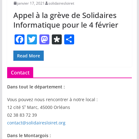
janvier 17, 2021
solidairesloiret
Appel à la grève de Solidaires
Informatique pour le 4 février
F
T
M
Di
P
a
w
a
a
ar
c
itt
st
s
ta
Read More
e
er
o
p
g
Contact
b
d
or
er
o
o
a
Dans tout le département :
o
n
Vous pouvez nous rencontrer à notre local :
k
t
12 cité S
Marc, 45000 Orléans
02 38 83 72 39
contact@solidairesloiret.org
Dans le Montargois :