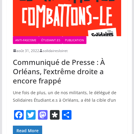
k
ANTI-FASCISME
ÉTUDIANT.ES
PUBLICATION
août 31, 2022
solidairesloiret
Communiqué de Presse : À
Orléans, l’extrême droite a
encore frappé
Une fois de plus, un de nos militants, le délégué de
Solidaires Étudiant.e.s à Orléans, a été la cible d’un
F
T
M
Di
P
a
w
a
a
ar
c
itt
st
s
ta
Read More