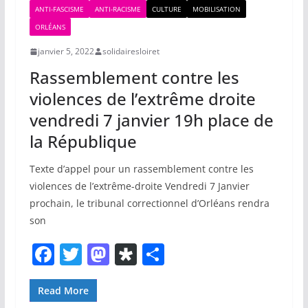
ANTI-FASCISME
ANTI-RACISME
CULTURE
MOBILISATION
ORLÉANS
janvier 5, 2022
solidairesloiret
Rassemblement contre les
violences de l’extrême droite
vendredi 7 janvier 19h place de
la République
Texte d’appel pour un rassemblement contre les
violences de l’extrême-droite Vendredi 7 Janvier
prochain, le tribunal correctionnel d’Orléans rendra
son
F
T
M
Di
P
a
w
a
a
ar
c
itt
st
s
ta
Read More