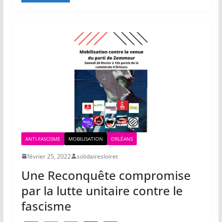
e
er
o
p
g
b
d
or
er
o
o
a
o
n
k
ANTI-FASCISME
MOBILISATION
ORLÉANS
février 25, 2022
solidairesloiret
Une Reconquête compromise
par la lutte unitaire contre le
fascisme