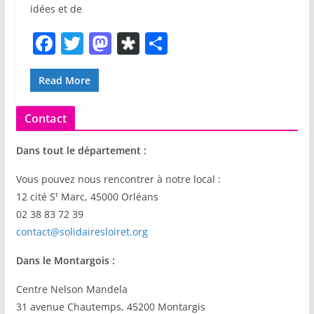
idées et de
F
T
M
Di
P
a
w
a
a
ar
c
itt
st
s
ta
Read More
e
er
o
p
g
Contact
b
d
or
er
o
o
a
Dans tout le département :
o
n
Vous pouvez nous rencontrer à notre local :
k
t
12 cité S
Marc, 45000 Orléans
02 38 83 72 39
contact@solidairesloiret.org
Dans le Montargois :
Centre Nelson Mandela
31 avenue Chautemps, 45200 Montargis