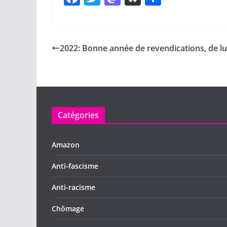
a
w
a
a
ar
c
itt
st
s
ta
e
er
o
p
g
2022: Bonne année de revendications, de lu
b
d
or
er
o
o
a
o
n
k
Catégories
Amazon
Anti-fascisme
Anti-racisme
Chômage