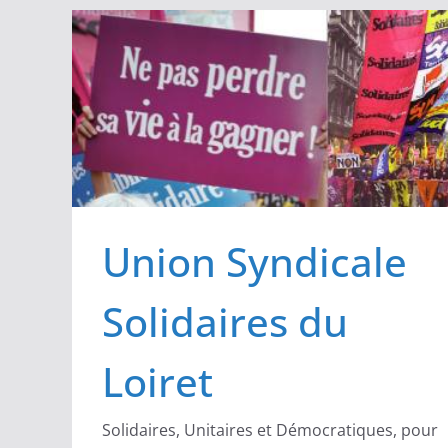
Passer
au
contenu
Union Syndicale
Solidaires du
Loiret
Solidaires, Unitaires et Démocratiques, pour