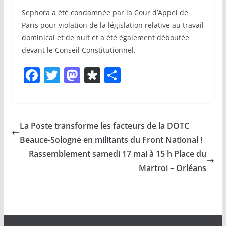
Sephora a été condamnée par la Cour d’Appel de
Paris pour violation de la législation relative au travail
dominical et de nuit et a été également déboutée
devant le Conseil Constitutionnel.
F
T
M
Di
P
a
w
a
a
ar
c
itt
st
s
ta
e
er
o
p
g
La Poste transforme les facteurs de la DOTC
b
d
or
er
Beauce-Sologne en militants du Front National !
o
o
a
Rassemblement samedi 17 mai à 15 h Place du
o
n
Martroi – Orléans
k