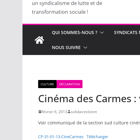
un syndicalisme de lutte et de
transformation sociale !
QUI SOMMES-NOUS ?
SYNDICATS
NOUS SUIVRE
CULTURE
DÉCLARATION
Cinéma des Carmes : v
février 6, 2013
solidairesloiret
Voir communiqué de la section sud culture cin
CP-31-01-13-CineCarmes
Télécharger