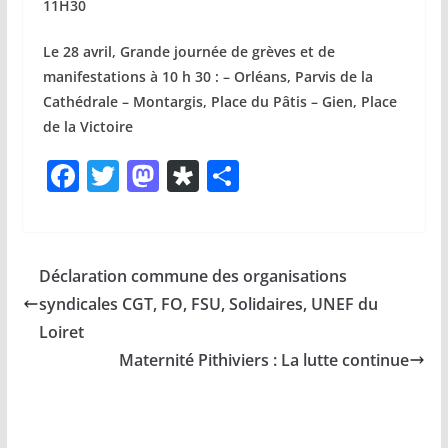
11H30
Le 28 avril, Grande journée de grèves et de
manifestations à 10 h 30 : – Orléans, Parvis de la
Cathédrale – Montargis, Place du Pâtis – Gien, Place
de la Victoire
F
T
M
Di
P
a
w
a
a
ar
c
itt
st
s
ta
e
er
o
p
g
Déclaration commune des organisations
b
d
or
er
syndicales CGT, FO, FSU, Solidaires, UNEF du
o
o
a
Loiret
o
n
Maternité Pithiviers : La lutte continue
k