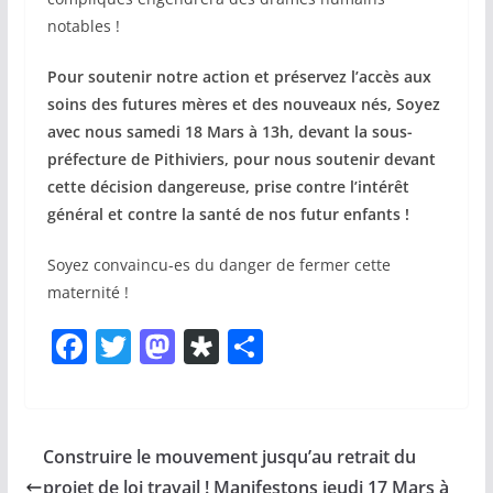
notables !
Pour soutenir notre action et préservez l’accès aux
soins des futures mères et des nouveaux nés, Soyez
avec nous samedi 18 Mars à 13h, devant la sous-
préfecture de Pithiviers, pour nous soutenir devant
cette décision dangereuse, prise contre l’intérêt
général et contre la santé de nos futur enfants !
Soyez convaincu-es du danger de fermer cette
maternité !
F
T
M
Di
P
a
w
a
a
ar
c
itt
st
s
ta
e
er
o
p
g
Construire le mouvement jusqu’au retrait du
b
d
or
er
projet de loi travail ! Manifestons jeudi 17 Mars à