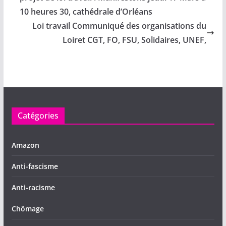
o
o
a
10 heures 30, cathédrale d’Orléans
o
n
Loi travail Communiqué des organisations du
Loiret CGT, FO, FSU, Solidaires, UNEF,
k
Catégories
Amazon
Anti-fascisme
Anti-racisme
Chômage