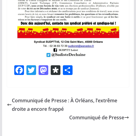
F
T
M
Di
P
a
w
a
a
ar
c
itt
st
s
ta
e
er
o
p
g
Communiqué de Presse : À Orléans, l’extrême
b
d
or
er
droite a encore frappé
o
o
a
Communiqué de Presse
o
n