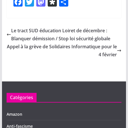
F
T
M
Di
P
a
w
a
a
ar
c
itt
st
s
ta
e
er
o
p
g
Le tract SUD éducation Loiret de décembre :
b
d
or
er
Blanquer démission / Stop loi sécurité globale
o
o
a
Appel à la grève de Solidaires Informatique pour le
o
n
4 février
k
Catégories
Amazon
Anti-fascisme