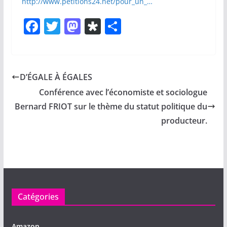
http://www.petitions24.net/pour_un_…
F
T
M
Di
P
a
w
a
a
ar
c
itt
st
s
ta
e
er
o
p
g
D’ÉGALE À ÉGALES
b
d
or
er
Conférence avec l’économiste et sociologue
o
o
a
Bernard FRIOT sur le thème du statut politique du
o
n
producteur.
k
Catégories
Amazon