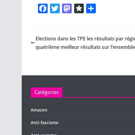
F
T
M
Di
P
a
w
a
a
ar
c
itt
st
s
ta
e
er
o
p
g
Elections dans les TPE les résultats par rég
b
d
or
er
quatrième meilleur résultats sur l’ensembl
o
o
a
o
n
k
Catégories
Amazon
Anti-fascisme