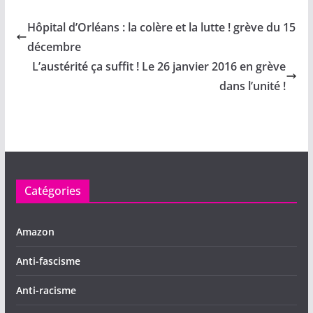
c
itt
st
s
ta
e
er
o
p
g
Hôpital d’Orléans : la colère et la lutte ! grève du 15
b
d
or
er
décembre
o
o
a
L’austérité ça suffit ! Le 26 janvier 2016 en grève
o
n
dans l’unité !
k
Catégories
Amazon
Anti-fascisme
Anti-racisme