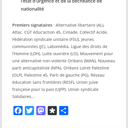
l’état d’urgence et de la déchéance de
nationalité
Premiers signataires
: Alternative libertaire (AL),
Attac, CGT éduc’action 45, Cimade, Collectif Acide,
Fédération syndicale unitaire (FSU), Jeunes
communistes (JC), Labomédia, Ligue des droits de
l’Homme (LDH), Lutte ouvrière (LO), Mouvement pour
une alternative non-violente Orléans (MAN), Nouveau
parti anticapitaliste (NPA), Orléans Loiret Palestine
(OLP), Palestine 45, Parti de gauche (PG), Réseau
éducation sans frontières (RESF), Union juive
française pour la paix (UJFP), Union syndicale
Solidaires…
F
T
M
Di
P
a
w
a
a
ar